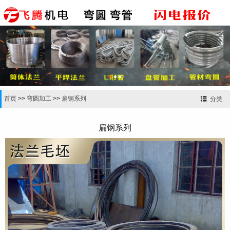


首页
>>
弯圆加工
>>
扁钢系列
分类
扁钢系列