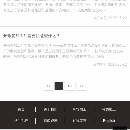
要工具，广泛应用于建筑、石油、化工、汽车制造等行业。本文将对市面常见的
弯管加工设备及其价格进行全面的研究细分。 1. 设备类型 定义与···
发布时间:2025-05-22
开弯管加工厂需要注意些什么？
开弯管加工厂需要注意些什么？ 开一家弯管加工厂需要考虑多个方面，以确保工
厂的顺利运营和盈利。以下是主要的子主题和相关细节： 1. 技术与设备 定义与
解释：弯管加工涉及多种技术和设备，包括中频数控弯管机、冷弯···
发布时间:2025-05-22
<<
1
1/1
>>
首页
关于我们
弯管加工
弯圆加工
法兰毛坯
新闻资讯
在线留言
English