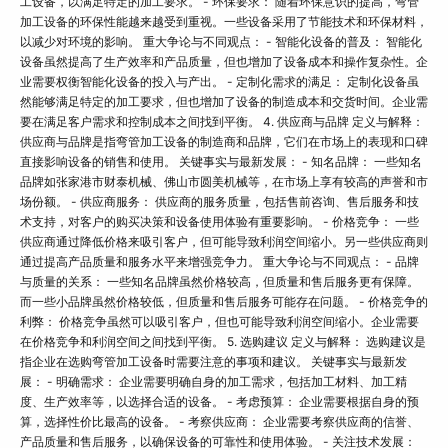
工设备，以满足特定的加工要求。 - 环保要求： 随着环保意识的提高，弯管
加工设备的环保性能越来越受到重视。一些设备采用了节能技术和环保材料，
以减少对环境的影响。 重大争论与不同观点： - 智能化设备的普及： 智能化
设备虽然提高了生产效率和产品质量，但也增加了设备成本和操作复杂性。企
业需要权衡智能化设备的投入与产出。 - 定制化需求的满足： 定制化设备虽
然能够满足特定的加工要求，但也增加了设备的制造成本和交货时间。企业需
要在满足客户需求和控制成本之间找到平衡。 4. 供应商与品牌 定义与解释：
供应商与品牌是指弯管加工设备的制造商和品牌，它们在市场上的表现和口碑
直接影响设备的销售和使用。 关键事实与最新发展： - 知名品牌： 一些知名
品牌如张家港市财泰机械、佛山市圆美机械等，在市场上享有较高的声誉和市
场份额。 - 供应商服务： 供应商的服务质量，包括售前咨询、售后服务和技
术支持，对客户的购买决策和设备使用体验有重要影响。 - 价格竞争： 一些
供应商通过降低价格来吸引客户，但可能导致利润空间缩小。另一些供应商则
通过提高产品质量和服务水平来增强竞争力。 重大争论与不同观点： - 品牌
与质量的关系： 一些知名品牌虽然价格较高，但质量和售后服务更有保障。
而一些小品牌虽然价格较低，但质量和售后服务可能存在问题。 - 价格竞争的
利弊： 价格竞争虽然可以吸引客户，但也可能导致利润空间缩小。企业需要
在价格竞争和利润空间之间找到平衡。 5. 选购建议 定义与解释： 选购建议是
指企业在选购弯管加工设备时需要注意的事项和建议。 关键事实与最新发
展： - 明确需求： 企业需要明确自身的加工需求，包括加工材料、加工精
度、生产效率等，以选择合适的设备。 - 考虑预算： 企业需要根据自身的预
算，选择性价比最高的设备。 - 考察供应商： 企业需要考察供应商的信誉、
产品质量和售后服务，以确保设备的可靠性和使用体验。 - 关注技术发展：