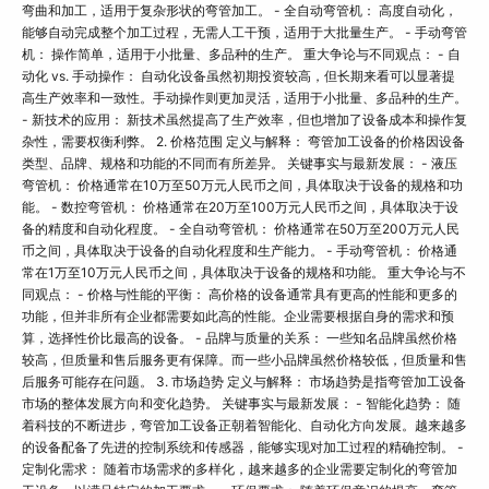
弯曲和加工，适用于复杂形状的弯管加工。 - 全自动弯管机： 高度自动化，
能够自动完成整个加工过程，无需人工干预，适用于大批量生产。 - 手动弯管
机： 操作简单，适用于小批量、多品种的生产。 重大争论与不同观点： - 自
动化 vs. 手动操作： 自动化设备虽然初期投资较高，但长期来看可以显著提
高生产效率和一致性。手动操作则更加灵活，适用于小批量、多品种的生产。
- 新技术的应用： 新技术虽然提高了生产效率，但也增加了设备成本和操作复
杂性，需要权衡利弊。 2. 价格范围 定义与解释： 弯管加工设备的价格因设备
类型、品牌、规格和功能的不同而有所差异。 关键事实与最新发展： - 液压
弯管机： 价格通常在10万至50万元人民币之间，具体取决于设备的规格和功
能。 - 数控弯管机： 价格通常在20万至100万元人民币之间，具体取决于设
备的精度和自动化程度。 - 全自动弯管机： 价格通常在50万至200万元人民
币之间，具体取决于设备的自动化程度和生产能力。 - 手动弯管机： 价格通
常在1万至10万元人民币之间，具体取决于设备的规格和功能。 重大争论与不
同观点： - 价格与性能的平衡： 高价格的设备通常具有更高的性能和更多的
功能，但并非所有企业都需要如此高的性能。企业需要根据自身的需求和预
算，选择性价比最高的设备。 - 品牌与质量的关系： 一些知名品牌虽然价格
较高，但质量和售后服务更有保障。而一些小品牌虽然价格较低，但质量和售
后服务可能存在问题。 3. 市场趋势 定义与解释： 市场趋势是指弯管加工设备
市场的整体发展方向和变化趋势。 关键事实与最新发展： - 智能化趋势： 随
着科技的不断进步，弯管加工设备正朝着智能化、自动化方向发展。越来越多
的设备配备了先进的控制系统和传感器，能够实现对加工过程的精确控制。 -
定制化需求： 随着市场需求的多样化，越来越多的企业需要定制化的弯管加