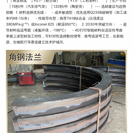
| | 角度精度 | ±0.1°（航空级） | ±1.5°（工程塑料） | | 生产节拍
| 15秒/件（汽车排气管） | 120秒/件（陶瓷管） | --- 选材建议与趋势
前瞻 1. 材料选择优先级： - 成本敏感型：优先选用Q235B碳钢管（加工成
本约¥8-15/米） - 性能导向型：推荐TA18钛合金（比强度达
380MPa·g⁻¹³）或Inconel 625（耐温950℃） 2. 2030年突破方向： - 超
导材料低温弯圆（液氮环境，-196℃） - 4D打印智能材料自适应性弯曲
掌握上述型材加工特性，可针对性选择数控绕弯、推弯或滚弯工艺，在新能
源、生物医疗等赛道建立技术护城河。