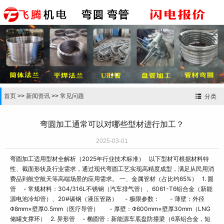


首页
>>
新闻资讯
>>
常见问题
分类
弯圆加工通常可以对哪些型材进行加工？
2025-03-01
弯圆加工适用型材全解析（2025年行业技术标准） 以下型材可根据材料特
性、截面形状及行业需求，通过现代弯圆工艺实现高精度成型，满足从民用消
费品到航空航天等高端场景的应用需求。 一、金属管材（占比约65%） 1. 圆
管 - 常规材料：304/316L不锈钢（汽车排气管）、6061-T6铝合金（新能
源电池冷却管）、20#碳钢（液压管路） - 极限参数： - 薄壁：外径
Φ8mm×壁厚0.5mm（医疗导管） - 厚壁：Φ600mm×壁厚30mm（LNG
储罐支撑环） 2. 异形管 - 椭圆管：新能源车底盘防撞梁（6系铝合金，短