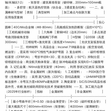
轴/长轴比1:2） - 矩形管：建筑幕墙骨架（镀锌钢，200mm×100mm截
面） - 多腔管：航天器热控管路（钛合金，3通道复合结构） --- 二、金
属棒材与型材 | 类别 | 典型材料 | 加工难点与创新方案 |
应用场景案例 | |--------------|-------------------------|-----
--------------------------------|---------------------------| | 实心
圆棒 | 40CrMo合金钢（Φ8-80mm） | 高频感应加热防断裂（温控±10℃）
| 工程机械传动轴 | | 六角棒 | 黄铜H62（边长20mm） | 多点渐进
弯曲消除棱角变形 | 船舶阀门手柄 | | H型钢 | Q355B（高度
300mm） | 三维辊弯+激光矫直（直线度≤1mm/m） | 光伏支架弧形轨道
| --- 三、特种材料 1. 高温合金：Inconel 718镍基合金（航空发动机
燃油管），需采用 1600℃惰性气体保护弯圆 2. 复合材料： - 碳纤维增强
铝基管（CFRP/Al）：弯折半径R=3D，需 冷冻夹具（-50℃）抑制分层 -
镁锂超轻合金：商业航天舱体骨架，通过 脉冲电磁成形 实现R/D=1.2极限弯
曲 3. 记忆金属：Nitinol血管支架管（Φ2mm），利用 形状记忆效应 实现体
内自展开 --- 四、非金属材料（新兴领域） 1. 工程塑料： - PEEK医疗导
管（生物兼容性）：采用 蒸汽加热（220℃）防结晶脆裂 - UHMWPE防弹
板连接件：冷弯压力需≥80MPa避免回弹 2. 陶瓷基管：SiC/Si3N4高温传感
器外壳，依赖 激光辅助局部软化技术 突破脆性限制 --- 五、加工能力边界
（2025年行业标杆） | 指标 | 金属材料 | 非金属材料 |
|------------------|-------------------------|-----------------------
--| | 最小弯曲半径 | R=0.5D（钛合金薄壁管） | R=3D（碳纤维复合管） |
| 最大截面尺寸 | 600mm×400mm（矩形钢） | Φ200mm（玻璃钢管）